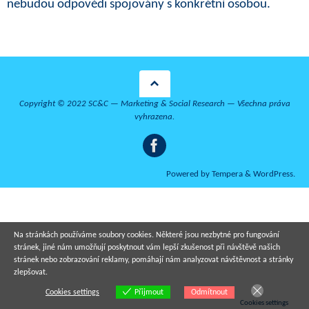
nebudou odpovědi spojovány s konkrétní osobou.
Copyright © 2022 SC&C — Marketing & Social Research — Všechna práva
vyhrazena.
Powered by
Tempera
&
WordPress.
Na stránkách používáme soubory cookies. Některé jsou nezbytné pro fungování
stránek, jiné nám umožňují poskytnout vám lepší zkušenost při návštěvě našich
stránek nebo zobrazování reklamy, pomáhají nám analyzovat návštěvnost a stránky
zlepšovat.
Cookies settings
Odmítnout
Přijmout
Cookies settings