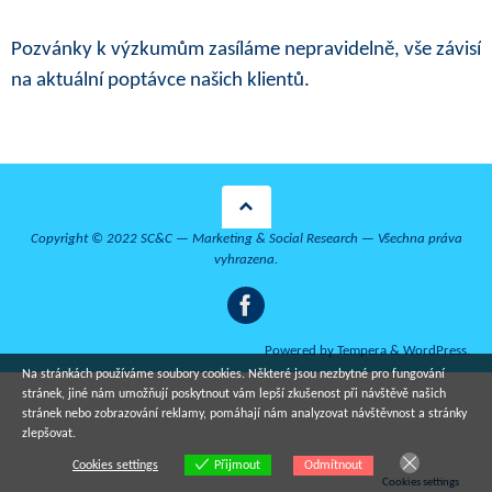
Pozvánky k výzkumům zasíláme nepravidelně, vše závisí
na aktuální poptávce našich klientů.
Copyright © 2022 SC&C — Marketing & Social Research — Všechna práva
vyhrazena.
Powered by
Tempera
&
WordPress.
Na stránkách používáme soubory cookies. Některé jsou nezbytné pro fungování
stránek, jiné nám umožňují poskytnout vám lepší zkušenost při návštěvě našich
stránek nebo zobrazování reklamy, pomáhají nám analyzovat návštěvnost a stránky
zlepšovat.
Cookies settings
Odmítnout
Přijmout
Cookies settings