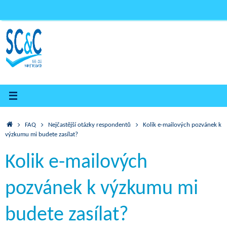
Skip
to
content
Home
FAQ
Nejčastější otázky respondentů
Kolik e-mailových pozvánek k
výzkumu mi budete zasílat?
Kolik e-mailových
pozvánek k výzkumu mi
budete zasílat?