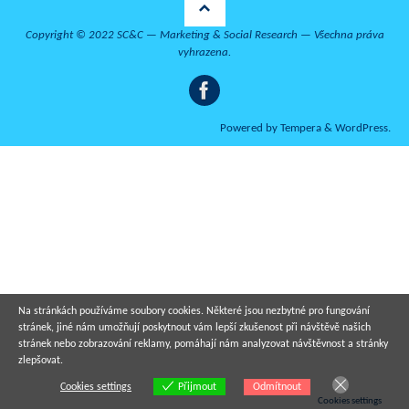
Copyright © 2022 SC&C — Marketing & Social Research — Všechna práva
vyhrazena.
Powered by
Tempera
&
WordPress.
Na stránkách používáme soubory cookies. Některé jsou nezbytné pro fungování
stránek, jiné nám umožňují poskytnout vám lepší zkušenost při návštěvě našich
stránek nebo zobrazování reklamy, pomáhají nám analyzovat návštěvnost a stránky
zlepšovat.
Cookies settings
Odmítnout
Přijmout
Cookies settings