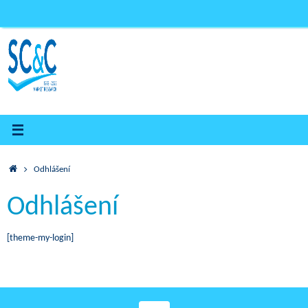
Skip
to
content
Home
Odhlášení
Odhlášení
[theme-my-login]