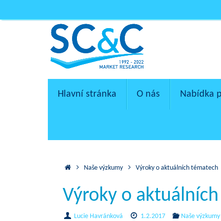
Skip
to
content
Skip
Hlavní stránka
O nás
Nabídka 
to
content
Home
Naše výzkumy
Výroky o aktuálních tématech
Výroky o aktuálníc
Lucie Havránková
1.2.2017
Naše výzkumy