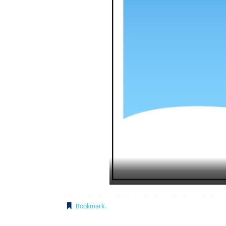
Bookmark
.