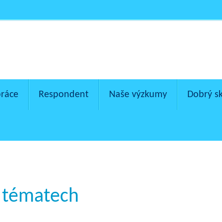
práce
Respondent
Naše výzkumy
Dobrý s
h tématech